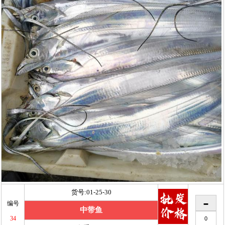
货号:01-25-30
编号
中带鱼
34