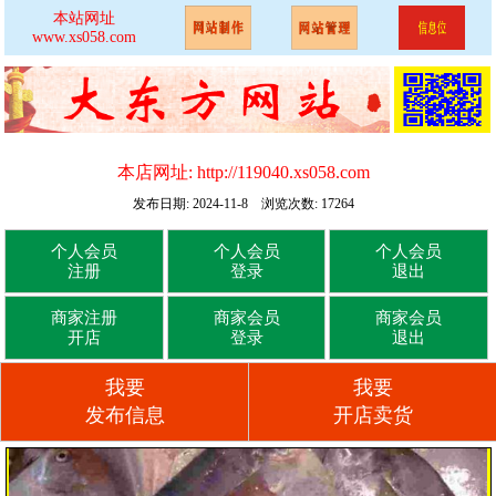
本站网址
www.xs058.com
本店网址:
http://119040.xs058.com
发布日期: 2024-11-8 浏览次数: 17264
个人会员
个人会员
个人会员
注册
登录
退出
商家注册
商家会员
商家会员
开店
登录
退出
我要
我要
发布信息
开店卖货