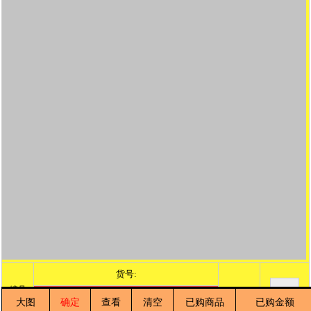
货号:
编号
单价
中鲳鱼条重4-6两
大图
确定
查看
清空
已购商品
已购金额
64
200