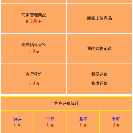
商家管理商品
商家上传商品
108
共
种
商品销售查询
我的购物记录
0
共
笔
客户评价
我要评价
0
修改评价
共
条
客户评价统计
中评
差评
未评
好评
0
0
0
0
条
条
条
条