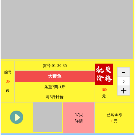
货号:01-30-35
编号
大带鱼
36
条重7两-1斤
100
改
元
每5斤计价
宝贝
已购金额
详情
0
元