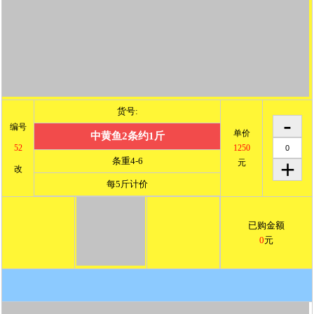
货号:
编号
单价
中黄鱼2条约1斤
52
1250
条重4-6
元
改
每5斤计价
已购金额
0
元