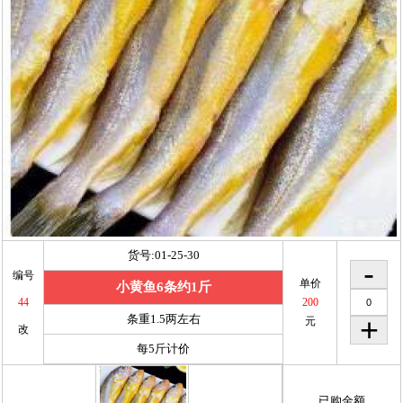
货号:01-25-30
编号
单价
小黄鱼6条约1斤
44
200
条重1.5两左右
元
改
每5斤计价
已购金额