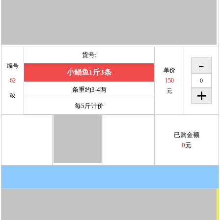
货号:
编号
单价
小鲳鱼1斤3条
62
150
条重约3-4两
元
改
每5斤计价
已购金额
0
元