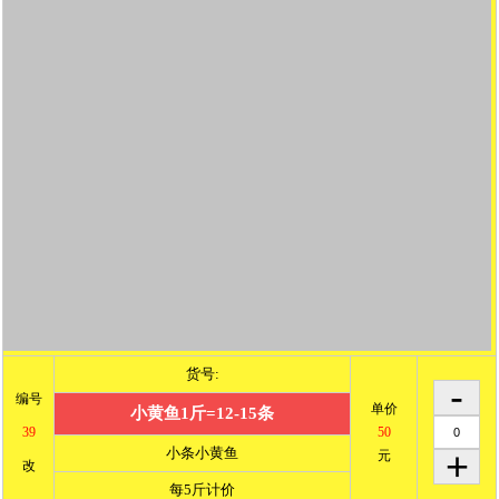
货号:
编号
单价
小黄鱼1斤=12-15条
39
50
小条小黄鱼
元
改
每5斤计价