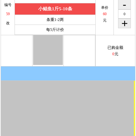
编号
单价
小鲳鱼1斤5-10条
59
60
条重1-2两
元
改
每5斤计价
已购金额
0
元