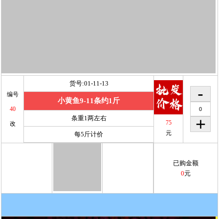
货号:01-11-13
编号
小黄鱼9-11条约1斤
40
条重1两左右
75
改
元
每5斤计价
已购金额
0
元