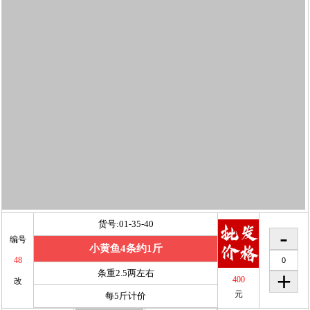
货号:01-35-40
编号
小黄鱼4条约1斤
48
条重2.5两左右
400
改
元
每5斤计价