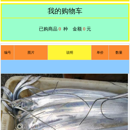
我的购物车
已购商品
0
种
金额
0
元
编号
图片
说明
单价
数量