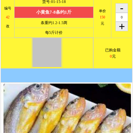
货号:01-15-18
编号
单价
小黄鱼7-8条约1斤
42
150
条重约1.2-1.5两
元
改
每5斤计价
已购金额
0
元