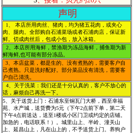
5
、接着：贝壳约20只
声明
1、 本店所用肉丝、猪肉，均为猪五花肉，或夹心
肉、腿肉。全部购自石浦菜场或者石浦肉店，保证新
鲜。切成肉丝后，包成小包，放入冰箱。
2、本店所用海鲜，禁渔期为冻品海鲜，捕鱼期为新
鲜海鲜,也可能有部分冻品。
3、本店盆菜，都是生的、没有煮熟的，需要客户自
己煮熟。只是洗好配好。部分菜品没有清洗，需要客
户自己清洗。
4、关于洗菜：我们还是十分认真的，客户不放心的
话，麻烦自己再洗一下。
5、关于送货上门：石浦东至铜瓦门大桥，西至幸福
苑、水产城，送货费为5元（下午2点前下单，第二天
下午4点前送达，送至1楼或小区门卫或约定的店铺。
加急的，电话联系！）。城里山上、半岭、潼关山
上、延昌山上，凡在山上的，不予送货上门。养狗户