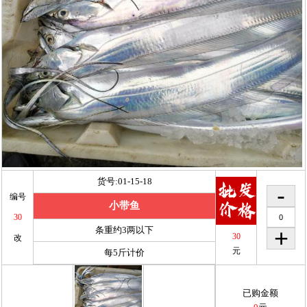
货号:01-15-18
编号
小带鱼
30
条重约3两以下
30
改
元
每5斤计价
已购金额