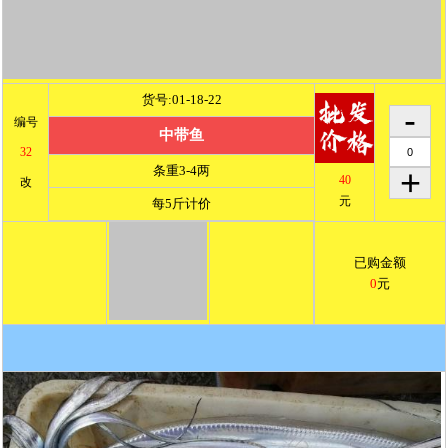
货号:01-18-22
编号
中带鱼
32
条重3-4两
40
改
元
每5斤计价
已购金额
0
元