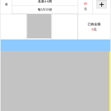
条重4-6两
60
改
元
每5斤计价
已购金额
0
元