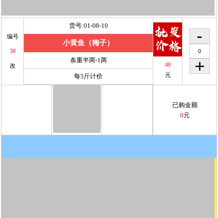
货号:01-08-10
编号
小黄鱼（梅子）
38
条重半两-1两
40
改
元
每5斤计价
已购金额
0
元