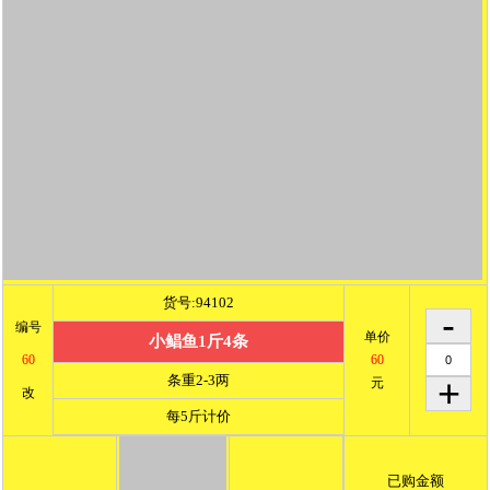
货号:94102
编号
单价
小鲳鱼1斤4条
60
60
条重2-3两
元
改
每5斤计价
已购金额