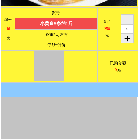
货号:
编号
单价
小黄鱼5条约1斤
46
250
条重2两左右
元
改
每5斤计价
已购金额
0
元