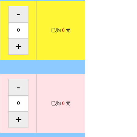
已购
0
元
已购
0
元