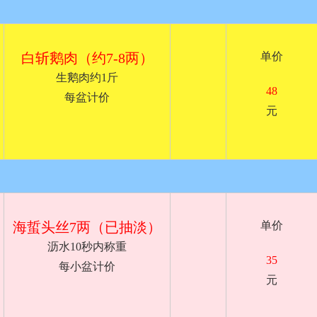
白斩鹅肉（约7-8两）
单价
生鹅肉约1斤
48
每盆计价
元
海蜇头丝7两（已抽淡）
单价
沥水10秒内称重
35
每小盆计价
元