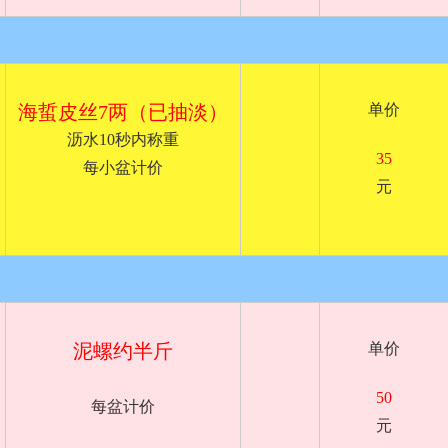
海蜇皮丝7两（已抽淡）
单价
沥水10秒内称重
35
每小盆计价
元
泥螺约半斤
单价
50
每盆计价
元