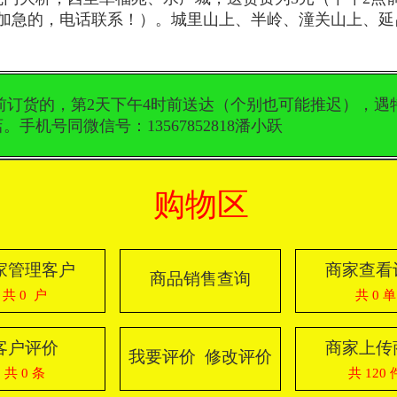
。加急的，电话联系！）。城里山上、半岭、潼关山上、延
前订货的，第2天下午4时前送达（个别也可能推迟），
机号同微信号：13567852818潘小跃
购物区
家管理客户
商家查看
商品销售查询
共 0 户
共 0 单
客户评价
商家上传
我要评价 修改评价
共 0 条
共 120 