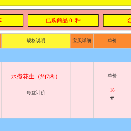
车
已购商品
0
种
规格说明
宝贝详细
单价
水煮花生（约7两）
单价
18
每盆计价
元