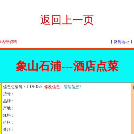
返回上一页
家内部资料
【
复制地址
】
象山石浦---酒店点菜
119055
信息总编号：
修改信息1
管理信息2
货号：
品牌：
产地：
规格：
价格：
备注：