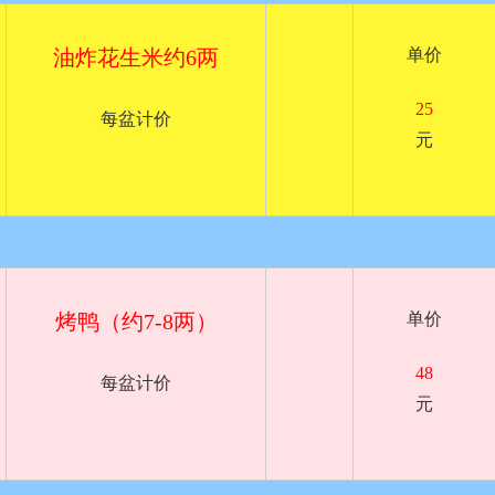
油炸花生米约6两
单价
25
每盆计价
元
烤鸭（约7-8两）
单价
48
每盆计价
元