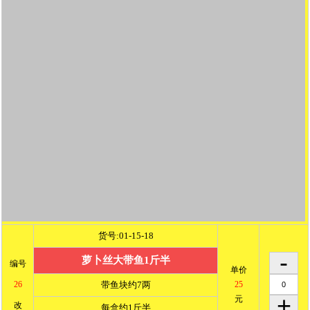
货号:01-15-18
萝卜丝大带鱼1斤半
编号
单价
26
带鱼块约7两
25
元
改
每盒约1斤半
已洗杀
已购金额
0
元