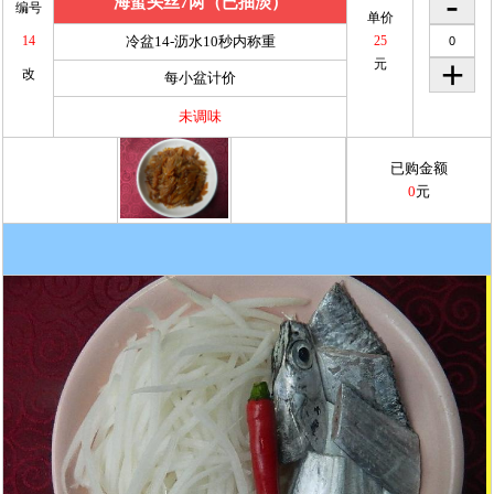
海蜇头丝7两（已抽淡）
编号
单价
14
冷盆14-沥水10秒内称重
25
元
改
每小盆计价
未调味
已购金额
0
元