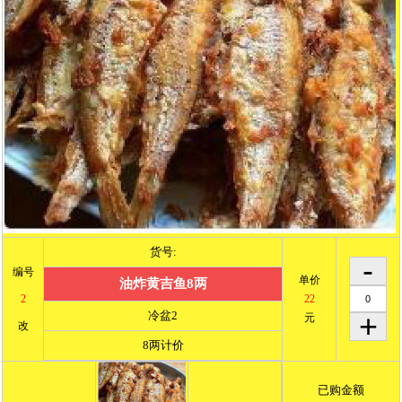
货号:
编号
单价
油炸黄吉鱼8两
2
22
冷盆2
元
改
8两计价
已购金额