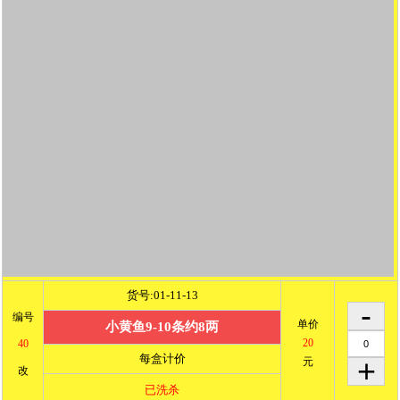
货号:01-11-13
编号
单价
小黄鱼9-10条约8两
20
40
每盒计价
元
改
已洗杀
已购金额
0
元