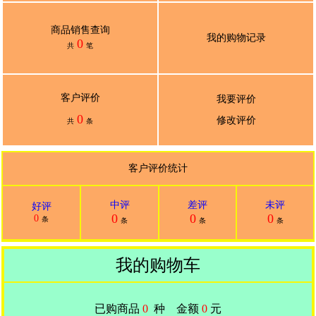
商品销售查询
我的购物记录
0
共
笔
客户评价
我要评价
0
修改评价
共
条
客户评价统计
中评
差评
未评
好评
0
0
0
0
条
条
条
条
我的购物车
已购商品
0
种
金额
0
元