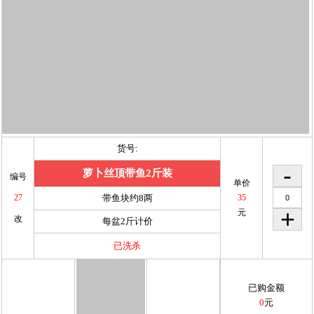
货号:
萝卜丝顶带鱼2斤装
编号
单价
27
带鱼块约8两
35
元
改
每盆2斤计价
已洗杀
已购金额
0
元