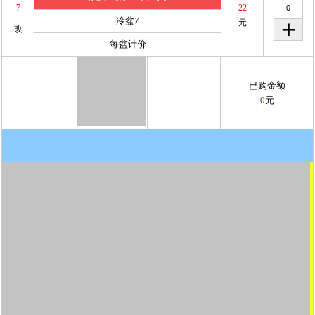
7
22
冷盆7
元
改
每盆计价
已购金额
0
元