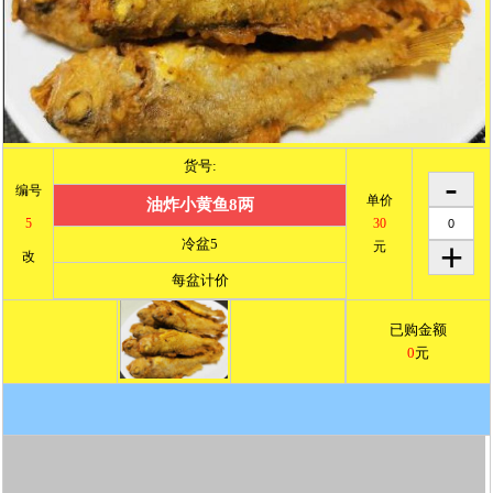
货号:
编号
单价
油炸小黄鱼8两
5
30
冷盆5
元
改
每盆计价
已购金额
0
元