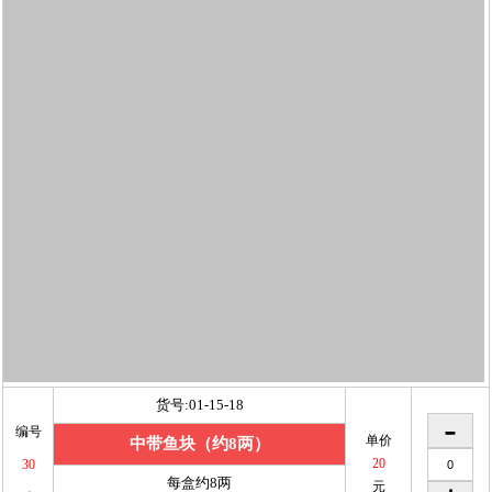
货号:01-15-18
编号
单价
中带鱼块（约8两）
20
30
每盒约8两
元
改
已洗杀
已购金额
0
元