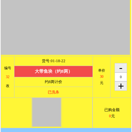
货号:01-18-22
编号
单价
大带鱼块（约8两）
30
32
约8两计价
元
改
已洗杀
已购金额
0
元