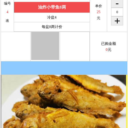
编号
单价
油炸小带鱼8两
4
25
冷盆4
元
改
每盆8两计价
已购金额
0
元