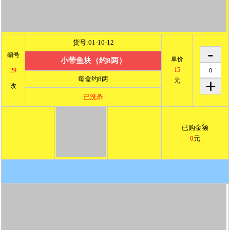
改
已洗杀
已购金额
0
元