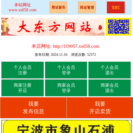
本站网址
www.xs058.com
本店网址:
http://119057.xs058.com
发布日期: 2024-11-16 浏览次数: 52372
个人会员
个人会员
个人会员
注册
登录
退出
商家注册
商家会员
商家会员
开店
登录
退出
我要
我要
发布信息
开店卖货