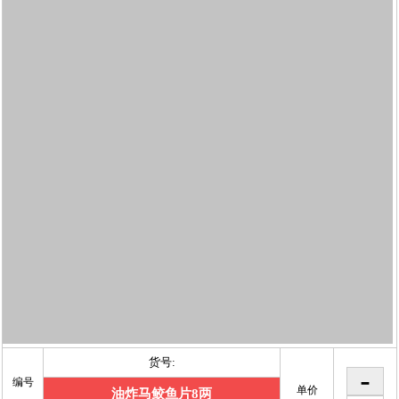
货号:
编号
单价
油炸马鲛鱼片8两