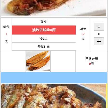
货号:
编号
单价
油炸舌鳎鱼8两
1
22
冷盆1
元
改
每盆计价
已购金额
0
元