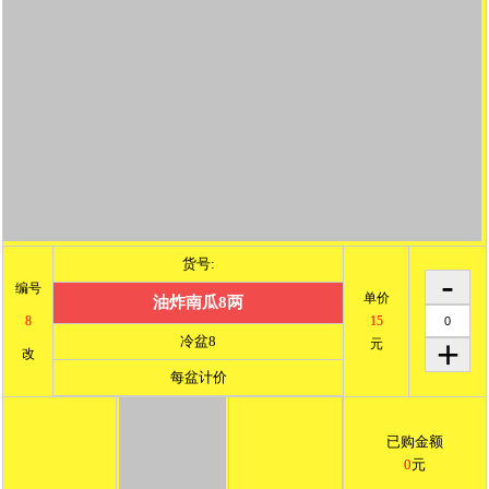
货号:
编号
单价
油炸南瓜8两
8
15
冷盆8
元
改
每盆计价
已购金额
0
元