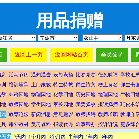
用品捐赠
店
返回上一页
返回网站首页
会员登录
信息
活动节庆
通知通告
表彰表扬
比赛竟赛
任免聘请
学校汇
考训
培训辅导
上门家教
特生特教
师生诗文
榜上有名
师生书
奥数
外语园地
物理园地
化学园地
历史园地
地理园地
生物园
园地
教师园地
学生园地
家长园地
我要择校
报读择师
玩皮求
捐赠
教育论坛
新闻消息
意见建议
教师招聘
教师求职
教师介
文具
课外教材
复习资料
报读代办
难事帮办
投诉诉说
更多综
3天内
7天内
1个月内
3个月内
半年内
1年内
3年内