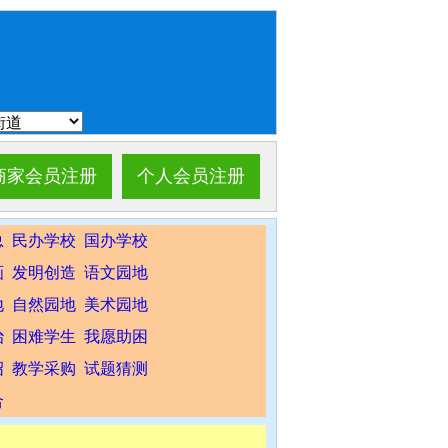
商家会员注册
个人会员注册
总
民办学校
国办学校
画
发明创造
语文园地
地
自然园地
美术园地
治
困难学生
我愿助困
绍
教学采购
试题猜测
合