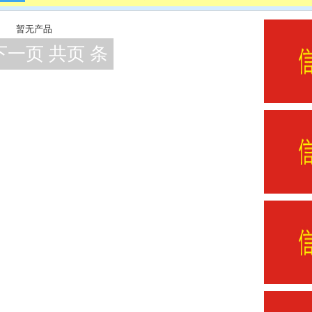
暂无产品
下一页 共页 条